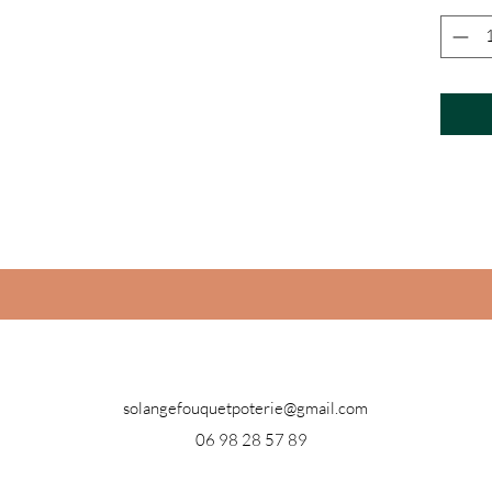
solangefouquetpoterie@gmail.com
06 98 28 57 89