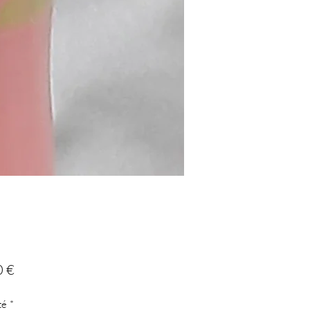
Prix
0 €
té
*