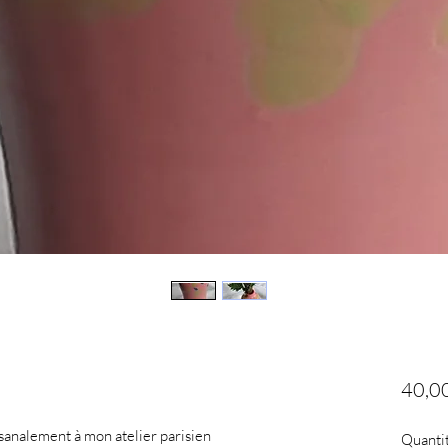
40,0
sanalement à mon atelier parisien
Quanti