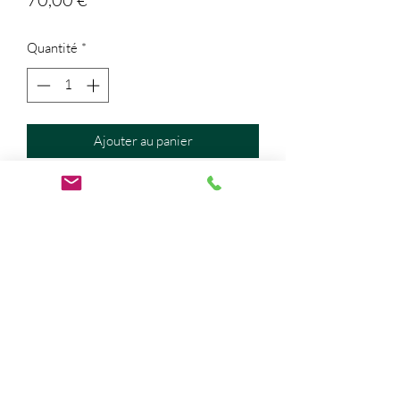
Quantité
*
Ajouter au panier
Vase bleu aux courbes généreuses,
tourné au tour de potier dans mon atelier
parisien.
L'émail appliqué est une de mes
créations.
Pièce unique
solangefouquetpoterie@gmail.com