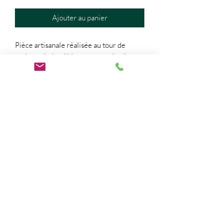
Ajouter au panier
Pièce artisanale réalisée au tour de
potier puis émaillée par mes soins à mon
atelier paisien.
L'émail qui le recouvre est le fruit de mes
recherches sur les textures en
surépaisseur.
solangefouquetpoterie@gmail.com
06 98 28 57 89