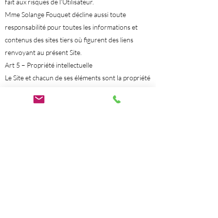
fait aux risques de l’Utilisateur.
Mme Solange Fouquet décline aussi toute
responsabilité pour toutes les informations et
contenus des sites tiers où figurent des liens
renvoyant au présent Site.
Art 5 – Propriété intellectuelle
Le Site et chacun de ses éléments sont la propriété
exclusive de Mme Solange Fouquet. Mme Solange
Fouquet est seule habilitée à utiliser tous droits
de propriété intellectuelle y afférents, notamment
marques, dessins et modèles, logos, graphismes,
photographies, animations, vidéos, textes, droits
d’auteur et droits à l’image.
Toute diffusion, reproduction, représentation, ou
adaptation, intégrale ou partielle, du Site ou de
l’un de ses éléments est interdite ainsi que leur
altération.